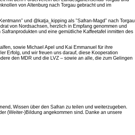
knollen von Altenburg nach Torgau gebracht und im
ann Kentmann" und @katja_kipping als "Safran-Magd" nach Torgau
Landrat von Nordsachsen, herzlich in Empfang genommen und
afranprodukten und eine gemütliche Kaffeetafel inmitten des
alfen, sowie Michael Apel und Kai Emmanuel für ihre
r Erfolg, und wir freuen uns darauf, diese Kooperation
ondere den MDR und die LVZ – sowie an alle, die zum Gelingen
nnend, Wissen über den Safran zu teilen und weiterzugeben.
 der (Weiter-)Bildung angekommen sind. Danke an unsere