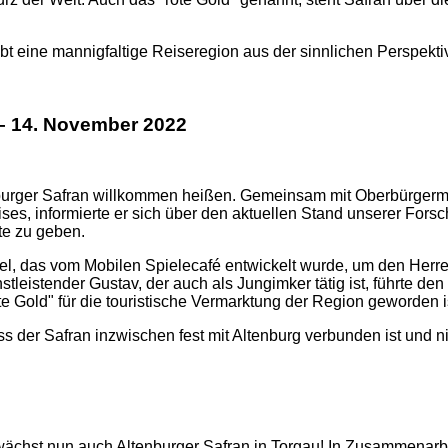
bt eine mannigfaltige Reiseregion aus der sinnlichen Perspekti
– 14. November 2022
nburger Safran willkommen heißen. Gemeinsam mit Oberbürger
ses, informierte er sich über den aktuellen Stand unserer Fors
te zu geben.
el, das vom Mobilen Spielecafé entwickelt wurde, um den Her
leistender Gustav, der auch als Jungimker tätig ist, führte den
e Gold" für die touristische Vermarktung der Region geworden i
ass der Safran inzwischen fest mit Altenburg verbunden ist und 
g wächst nun auch Altenburger Safran in Torgau! In Zusammenar