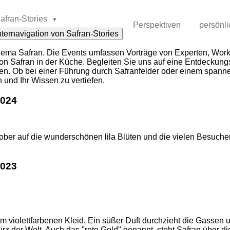
afran-Stories
Perspektiven
persönli
ternavigation von Safran-Stories
hema Safran. Die Events umfassen Vorträge von Experten, Wor
on Safran in der Küche. Begleiten Sie uns auf eine Entdeckungs
ren. Ob bei einer Führung durch Safranfelder oder einem spanne
 und Ihr Wissen zu vertiefen.
2024
ktober auf die wunderschönen lila Blüten und die vielen Besuch
2023
em violettfarbenen Kleid. Ein süßer Duft durchzieht die Gassen 
ürz der Welt. Auch das "rote Gold" genannt, steht Safran über d