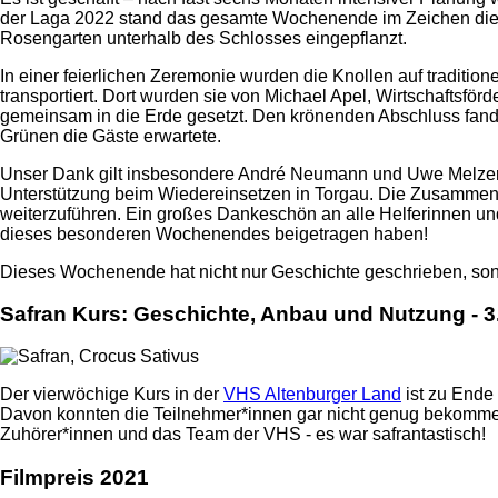
der Laga 2022 stand das gesamte Wochenende im Zeichen dies
Rosengarten unterhalb des Schlosses eingepflanzt.
In einer feierlichen Zeremonie wurden die Knollen auf traditi
transportiert. Dort wurden sie von Michael Apel, Wirtschafts
gemeinsam in die Erde gesetzt. Den krönenden Abschluss fand
Grünen die Gäste erwartete.
Unser Dank gilt insbesondere André Neumann und Uwe Melzer, d
Unterstützung beim Wiedereinsetzen in Torgau. Die Zusammenar
weiterzuführen. Ein großes Dankeschön an alle Helferinnen un
dieses besonderen Wochenendes beigetragen haben!
Dieses Wochenende hat nicht nur Geschichte geschrieben, son
Safran Kurs: Geschichte, Anbau und Nutzung - 3
Der vierwöchige Kurs in der
VHS Altenburger Land
ist zu Ende
Davon konnten die Teilnehmer*innen gar nicht genug bekommen
Zuhörer*innen und das Team der VHS - es war safrantastisch!
Filmpreis 2021