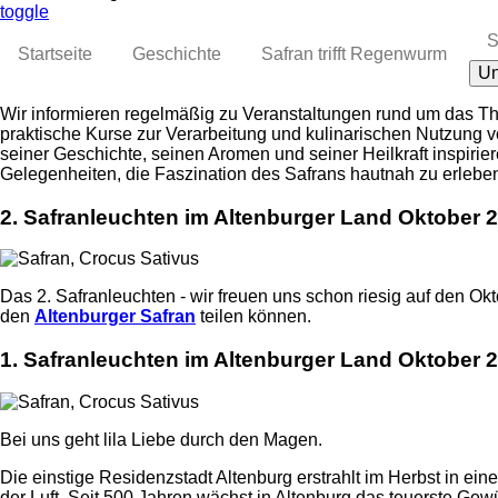
toggle
S
Startseite
Geschichte
Safran trifft Regenwurm
Un
Wir informieren regelmäßig zu Veranstaltungen rund um das T
praktische Kurse zur Verarbeitung und kulinarischen Nutzung v
seiner Geschichte, seinen Aromen und seiner Heilkraft inspirie
Gelegenheiten, die Faszination des Safrans hautnah zu erleben
2. Safranleuchten im Altenburger Land Oktober 
Das 2. Safranleuchten - wir freuen uns schon riesig auf den O
den
Altenburger Safran
teilen können.
1. Safranleuchten im Altenburger Land Oktober 
Bei uns geht lila Liebe durch den Magen.
Die einstige Residenzstadt Altenburg erstrahlt im Herbst in ein
der Luft. Seit 500 Jahren wächst in Altenburg das teuerste Gew