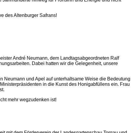
ve des Altenburger Safrans!
meister André Neumann, dem Landtagsabgeordneten Ralf
chungsarbeiten. Dabei hatten wir die Gelegenheit, unsere
ren Neumann und Apel auf unterhaltsame Weise die Bedeutung
 Ministerpräsidenten in die Kunst des Honigabfüllens ein. Frau
st.
nicht mehr wegzudenken ist!
beit mit dem Förderverein der Landesgartenschau Torgau und