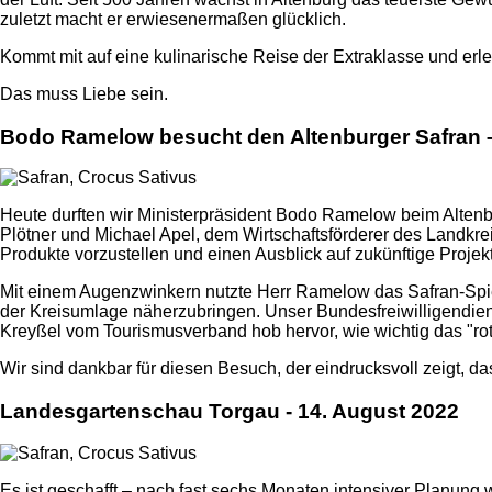
zuletzt macht er erwiesenermaßen glücklich.
Kommt mit auf eine kulinarische Reise der Extraklasse und erle
Das muss Liebe sein.
Bodo Ramelow besucht den Altenburger Safran 
Heute durften wir Ministerpräsident Bodo Ramelow beim Alte
Plötner und Michael Apel, dem Wirtschaftsförderer des Landkrei
Produkte vorzustellen und einen Ausblick auf zukünftige Projek
Mit einem Augenzwinkern nutzte Herr Ramelow das Safran-Spi
der Kreisumlage näherzubringen. Unser Bundesfreiwilligendienst
Kreyßel vom Tourismusverband hob hervor, wie wichtig das "rot
Wir sind dankbar für diesen Besuch, der eindrucksvoll zeigt, d
Landesgartenschau Torgau - 14. August 2022
Es ist geschafft – nach fast sechs Monaten intensiver Planun