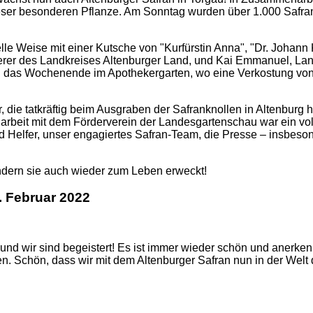
er besonderen Pflanze. Am Sonntag wurden über 1.000 Safran
onelle Weise mit einer Kutsche von "Kurfürstin Anna", "Dr. Joh
förderer des Landkreises Altenburger Land, und Kai Emmanuel, 
 das Wochenende im Apothekergarten, wo eine Verkostung von S
ie tatkräftig beim Ausgraben der Safranknollen in Altenburg h
beit mit dem Förderverein der Landesgartenschau war ein volle
d Helfer, unser engagiertes Safran-Team, die Presse – insbes
dern sie auch wieder zum Leben erweckt!
. Februar 2022
 und wir sind begeistert! Es ist immer wieder schön und anerke
. Schön, dass wir mit dem Altenburger Safran nun in der Welt