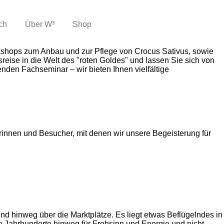
ch
Über W³
Shop
kshops zum Anbau und zur Pflege von Crocus Sativus, sowie
reise in die Welt des "roten Goldes" und lassen Sie sich von
nden Fachseminar – wir bieten Ihnen vielfältige
erinnen und Besucher, mit denen wir unsere Begeisterung für
und hinweg über die Marktplätze. Es liegt etwas Beflügelndes in
ie Jahrhunderte hinweg für Frohsinn und Energie und nicht